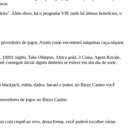
acar.
ira”. Além disso, há o programa VIP, onde há ótimos benefícios, o
s provedores de jogos. Assim como encontrará máquinas caça-níqueis
s, 10001 nights, Take Olimpus, Africa gold, 3 Coins, Agent Royale,
té conseguir lucrar algum dinheiro se estiver em um dia de sorte.
blackjack, roleta, dados, bacará e poker, no Bizzo Casino você
provedores de jogos no Bizzo Casino.
os com crupiê ao vivo, dessa forma, você poderá escolher várias