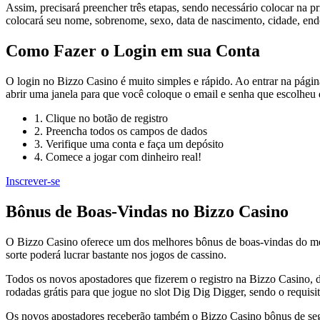
Assim, precisará preencher três etapas, sendo necessário colocar na pr
colocará seu nome, sobrenome, sexo, data de nascimento, cidade, end
Como Fazer o Login em sua Conta
O login no Bizzo Casino é muito simples e rápido. Ao entrar na página 
abrir uma janela para que você coloque o email e senha que escolheu 
1. Clique no botão de registro
2. Preencha todos os campos de dados
3. Verifique uma conta e faça um depósito
4. Comece a jogar com dinheiro real!
Inscrever-se
Bônus de Boas-Vindas no Bizzo Casino
O Bizzo Casino oferece um dos melhores bônus de boas-vindas do merc
sorte poderá lucrar bastante nos jogos de cassino.
Todos os novos apostadores que fizerem o registro na Bizzo Casino,
rodadas grátis para que jogue no slot Dig Dig Digger, sendo o requisi
Os novos apostadores receberão também o Bizzo Casino bônus de segu