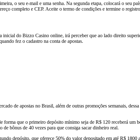
imeira, o seu e-mail e uma senha. Na segunda etapa, colocará o seu país
ereço completo e CEP. Aceite o termo de condições e termine o registro
inicial do Bizzo Casino online, irá perceber que ao lado direito superi
quando fez o cadastro na conta de apostas.
ado de apostas no Brasil, além de outras promoções semanais, dessa for
 de forma que o primeiro depósito mínimo seja de R$ 120 receberá um 
to de bônus de 40 vezes para que consiga sacar dinheiro real.
ndo depósito, que oferece 50% do valor depositado em até R$ 1800 al