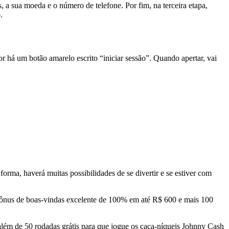
, a sua moeda e o número de telefone. Por fim, na terceira etapa,
.
or há um botão amarelo escrito “iniciar sessão”. Quando apertar, vai
ma, haverá muitas possibilidades de se divertir e se estiver com
bônus de boas-vindas excelente de 100% em até R$ 600 e mais 100
ém de 50 rodadas grátis para que jogue os caça-níqueis Johnny Cash