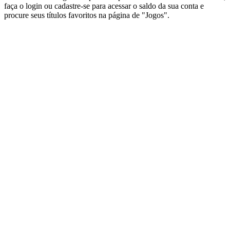
faça o login ou cadastre-se para acessar o saldo da sua conta e
procure seus títulos favoritos na página de "Jogos".