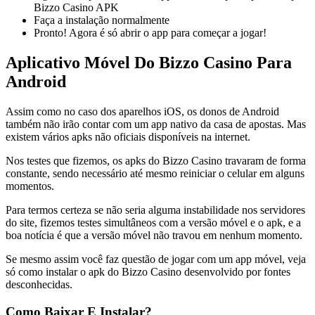
Bizzo Casino APK
Faça a instalação normalmente
Pronto! Agora é só abrir o app para começar a jogar!
Aplicativo Móvel Do Bizzo Casino Para
Android
Assim como no caso dos aparelhos iOS, os donos de Android
também não irão contar com um app nativo da casa de apostas. Mas
existem vários apks não oficiais disponíveis na internet.
Nos testes que fizemos, os apks do Bizzo Casino travaram de forma
constante, sendo necessário até mesmo reiniciar o celular em alguns
momentos.
Para termos certeza se não seria alguma instabilidade nos servidores
do site, fizemos testes simultâneos com a versão móvel e o apk, e a
boa notícia é que a versão móvel não travou em nenhum momento.
Se mesmo assim você faz questão de jogar com um app móvel, veja
só como instalar o apk do Bizzo Casino desenvolvido por fontes
desconhecidas.
Como Baixar E Instalar?