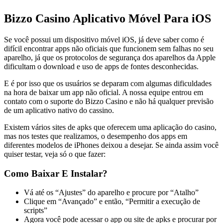
Bizzo Casino Aplicativo Móvel Para iOS
Se você possui um dispositivo móvel iOS, já deve saber como é
difícil encontrar apps não oficiais que funcionem sem falhas no seu
aparelho, já que os protocolos de segurança dos aparelhos da Apple
dificultam o download e uso de apps de fontes desconhecidas.
E é por isso que os usuários se deparam com algumas dificuldades
na hora de baixar um app não oficial. A nossa equipe entrou em
contato com o suporte do Bizzo Casino e não há qualquer previsão
de um aplicativo nativo do cassino.
Existem vários sites de apks que oferecem uma aplicação do casino,
mas nos testes que realizamos, o desempenho dos apps em
diferentes modelos de iPhones deixou a desejar. Se ainda assim você
quiser testar, veja só o que fazer:
Como Baixar E Instalar?
Vá até os “Ajustes” do aparelho e procure por “Atalho”
Clique em “Avançado” e então, “Permitir a execução de
scripts”
Agora você pode acessar o app ou site de apks e procurar por