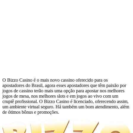
O Bizzo Casino é o mais novo cassino oferecido para os
apostadores do Brasil, agora esses apostadores que têm paixão por
jogos de cassino terão mais uma opção para apostar nos melhores
jogos de mesa, nos melhores slots e em jogos ao vivo com um
crupiê profissional. O Bizzo Casino é licenciado, oferecendo assim,
um ambiente virtual seguro. Há também um bom atendimento, além
de ótimos bônus e promoções.